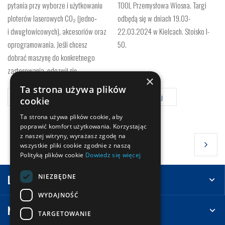
pytania przy wyborze i użytkowaniu
TOOL Przemysłowa Wiosna. Targi
ploterów laserowych CO₂ (jedno‑
odbędą się w dniach 19.03-
i dwugłowicowych), akcesoriów oraz
22.03.2024 w Kielcach. Stoisko I-
oprogramowania. Jeśli chcesz
50.
dobrać maszynę do konkretnego
zastosowania, odezwij się…
×
Ta strona używa plików
Czytaj więcej
Czytaj więcej
cookie
Ta strona używa plików cookie, aby
poprawić komfort użytkowania. Korzystając
z naszej witryny, wyrażasz zgodę na
1
2
wszystkie pliki cookie zgodnie z naszą
Polityką plików cookie
Dowiedz się więcej
(Obecna)
NIEZBĘDNE
Leasing
WYDAJNOŚĆ
Na skróty
TARGETOWANIE