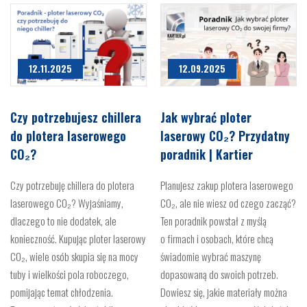
12.11.2025
12.09.2025
Czy potrzebujesz chillera
Jak wybrać ploter
do plotera laserowego
laserowy CO₂? Przydatny
CO₂?
poradnik | Kartier
Czy potrzebuję chillera do plotera
Planujesz zakup plotera laserowego
laserowego CO₂? Wyjaśniamy,
CO₂, ale nie wiesz od czego zacząć?
dlaczego to nie dodatek, ale
Ten poradnik powstał z myślą
konieczność. Kupując ploter laserowy
o firmach i osobach, które chcą
CO₂, wiele osób skupia się na mocy
świadomie wybrać maszynę
tuby i wielkości pola roboczego,
dopasowaną do swoich potrzeb.
pomijając temat chłodzenia.
Dowiesz się, jakie materiały można