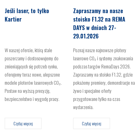
Jeśli laser, to tylko
Zapraszamy na nasze
Kartier
stoisko F1.32 na REMA
DAYS w dniach 27-
29.01.2026
W naszej ofercie, którą stale
Poznaj nasze najnowsze plotery
poszerzamy i dostosowujemy do
laserowe CO₂ i systemy znakowania
zmieniających się potrzeb rynku,
podczas targów RemaDays 2026.
oferujemy teraz nowe, ulepszone
Zapraszamy na stoisko F1.32, gdzie
modele ploterów laserowych CO₂.
pokażemy premiery, demonstracje na
Postaw na wyższą precyzję,
żywo i specjalne oferty
bezpieczeństwo i wygodę pracy.
przygotowane tylko na czas
wydarzenia.
Czytaj więcej
Czytaj więcej