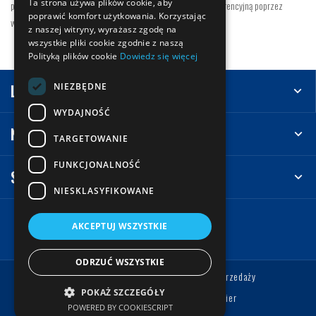
Ta strona używa plików cookie, aby
potrzeb swojego biznesu, zapewniając sobie przewagę konkurencyjną poprzez
poprawić komfort użytkowania. Korzystając
wysoką jakość i precyzję wykonywanych prac.
z naszej witryny, wyrażasz zgodę na
wszystkie pliki cookie zgodnie z naszą
Polityką plików cookie
Dowiedz się więcej
NIEZBĘDNE
Leasing
WYDAJNOŚĆ
Na skróty
TARGETOWANIE
FUNKCJONALNOŚĆ
Sprzedaż maszyn Kartier.pl
NIESKLASYFIKOWANE
AKCEPTUJ WSZYSTKIE
ODRZUĆ WSZYSTKIE
Polityka prywatności
Ogólne warunki sprzedaży
POKAŻ SZCZEGÓŁY
Wszystkie prawa zastrzeżone © Kartier
POWERED BY COOKIESCRIPT