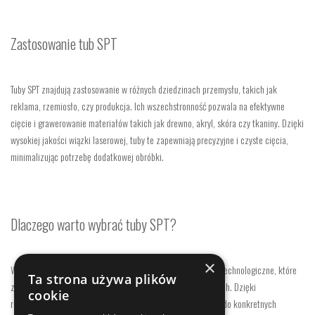
Zastosowanie tub SPT
Tuby SPT znajdują zastosowanie w różnych dziedzinach przemysłu, takich jak
reklama, rzemiosło, czy produkcja. Ich wszechstronność pozwala na efektywne
cięcie i grawerowanie materiałów takich jak drewno, akryl, skóra czy tkaniny. Dzięki
wysokiej jakości wiązki laserowej, tuby te zapewniają precyzyjne i czyste cięcia,
minimalizując potrzebę dodatkowej obróbki.
Dlaczego warto wybrać tuby SPT?
×
Wybierając tuby SPT, inwestujesz w sprawdzone rozwiązania technologiczne, które
Ta strona używa plików
zapewniają stabilność i długotrwałą pracę urządzeń laserowych. Dzięki
cookie
różnorodności dostępnych modeli, możesz dostosować wybór do konkretnych