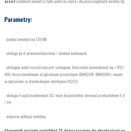
assist
(nadmuch powietrza tylko podczas cięcia i dla poszczególnych warstw) itp.
Parametry:
- pamięć wewnętrzna 128 MB
- obsługa do 4 serwomechanizmów / silników krokowych;
- obsługuje jeden rozszerzony port szeregowy, który może komunikować się z EPLC-
400, bezprzewodowymi urządzeniami przenośnymi (BWK201R, BWK301R) i innymi
urządzeniami ze standardowym interfejsem RS232;
- obsługa 4 wyjść bramkowych OC, może bezpośrednio sterować przekaźnikiem 5 V
/ 24;
- wsparcie aplikacji mobilnej.
Sterownik posiada certyfikat CE dopuszczający do eksploatacji na