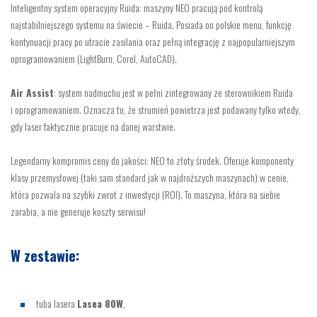
Inteligentny system operacyjny Ruida: maszyny NEO pracują pod kontrolą
najstabilniejszego systemu na świecie – Ruida. Posiada on polskie menu, funkcję
kontynuacji pracy po utracie zasilania oraz pełną integrację z najpopularniejszym
oprogramowaniem (LightBurn, Corel, AutoCAD).
Air Assist
: system nadmuchu jest w pełni zintegrowany ze sterownikiem Ruida
i oprogramowaniem. Oznacza to, że strumień powietrza jest podawany tylko wtedy,
gdy laser faktycznie pracuje na danej warstwie.
Legendarny kompromis ceny do jakości: NEO to złoty środek. Oferuje komponenty
klasy przemysłowej (taki sam standard jak w najdroższych maszynach) w cenie,
która pozwala na szybki zwrot z inwestycji (ROI). To maszyna, która na siebie
zarabia, a nie generuje koszty serwisu!
W zestawie:
tuba lasera
Lasea 80W
,