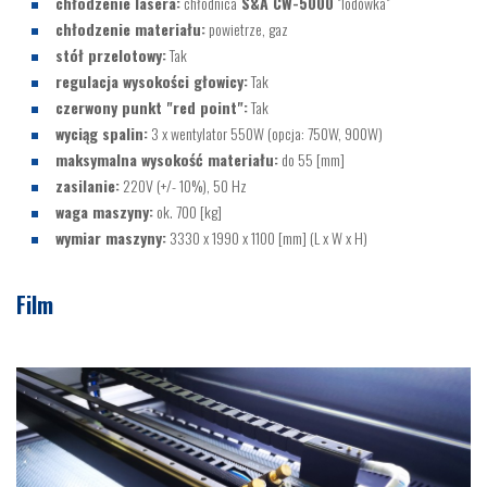
chłodzenie lasera:
chłodnica
S&A CW-5000
"lodówka"
chłodzenie materiału:
powietrze, gaz
stół przelotowy:
Tak
regulacja wysokości głowicy:
Tak
czerwony punkt "red point":
Tak
wyciąg spalin:
3 x wentylator 550W (opcja: 750W, 900W)
maksymalna wysokość materiału:
do 55 [mm]
zasilanie:
220V (+/- 10%), 50 Hz
waga maszyny:
ok. 700 [kg]
wymiar maszyny:
3330 x 1990 x 1100 [mm] (L x W x H)
Film