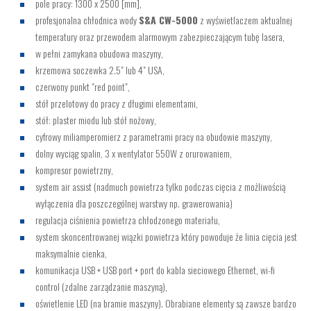
pole pracy: 1300 x 2500 [mm],
profesjonalna chłodnica wody
S&A CW-5000
z wyświetlaczem aktualnej
temperatury oraz przewodem alarmowym zabezpieczającym tubę lasera,
w pełni zamykana obudowa maszyny,
krzemowa soczewka 2.5" lub 4" USA,
czerwony punkt "red point",
stół przelotowy do pracy z długimi elementami,
stół: plaster miodu lub stół nożowy,
cyfrowy miliamperomierz z parametrami pracy na obudowie maszyny,
dolny wyciąg spalin, 3 x wentylator 550W z orurowaniem,
kompresor powietrzny,
system air assist (nadmuch powietrza tylko podczas cięcia z możliwością
wyłączenia dla poszczególnej warstwy np. grawerowania)
regulacja ciśnienia powietrza chłodzonego materiału,
system skoncentrowanej wiązki powietrza który powoduje że linia cięcia jest
maksymalnie cienka,
komunikacja USB + USB port + port do kabla sieciowego Ethernet, wi-fi
control (zdalne zarządzanie maszyną),
oświetlenie LED (na bramie maszyny). Obrabiane elementy są zawsze bardzo