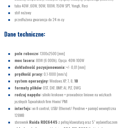
tuba 40W ,60W, 90W, 100W, 150W SPT, Yongli, Reci
stół nożowy
przedłużona gwarancja do 24 m-cy
Dane techniczne:
pole robocze:
1300x2500 [mm]
moc lasera:
80W (6 000h). Opcja: 40W-100W
dokładność pozycjonowania:
+/- 0,01 [mm]
prędkość pracy:
0,1-1000 [mm/s]
system operacyjny:
Windows XP, 7, 8,
10
formaty plików:
DST, DXF, BMP, AI, PLT, DWG
rodzaj napędu:
silniki krokowe + prowadnice liniowe na wózkach
jezdnych Tajwańskich firm Hiwin/ PMI
interfejs:
wi-fi control, USB/ Ethernet/ Pendrive + pamięć wewnętrzna
128MB
sterownik
Ruida RDC6445
z pełną klawiaturą oraz 5" wyświetlaczem