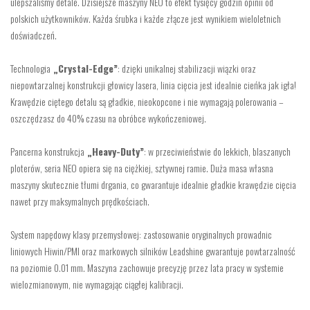
ulepszaliśmy detale. Dzisiejsze maszyny NEO to efekt tysięcy godzin opinii od
polskich użytkowników. Każda śrubka i każde złącze jest wynikiem wieloletnich
doświadczeń.
Technologia
„Crystal-Edge”
: dzięki unikalnej stabilizacji wiązki oraz
niepowtarzalnej konstrukcji głowicy lasera, linia cięcia jest idealnie cieńka jak igła!
Krawędzie ciętego detalu są gładkie, nieokopcone i nie wymagają polerowania –
oszczędzasz do 40% czasu na obróbce wykończeniowej.
Pancerna konstrukcja
„Heavy-Duty”
: w przeciwieństwie do lekkich, blaszanych
ploterów, seria NEO opiera się na ciężkiej, sztywnej ramie. Duża masa własna
maszyny skutecznie tłumi drgania, co gwarantuje idealnie gładkie krawędzie cięcia
nawet przy maksymalnych prędkościach.
System napędowy klasy przemysłowej: zastosowanie oryginalnych prowadnic
liniowych Hiwin/PMI oraz markowych silników Leadshine gwarantuje powtarzalność
na poziomie 0.01 mm. Maszyna zachowuje precyzję przez lata pracy w systemie
wielozmianowym, nie wymagając ciągłej kalibracji.