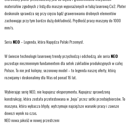
materiałów zgodnych z listą dla maszyn wyposażonych w tubą laserową Co2. Ploter
doskonale sprawdza się przy cięciu bądź grawerowaniu drobnych elementów
zachowując przy tym bardzo dużą dokładność. Prędkość pracy maszyny do 1000
mm/s.
Seria
NEO
– Legenda, która Napędza Polski Przemysł.
W świecie technologii laserowej trendy przychodzą i odchodzą, ale seria
NEO
pozostaje niezmiennym fundamentem dla setek zakładów produkcyjnych w całej
Polsce. To nie jest kolejny, sezonowy model – to legenda naszej oferty, którą
rozwijamy i doskonalimy dla Was od ponad 16 lat.
Wybierając serię NEO, nie kupujesz eksperymentu. Kupujesz sprawdzoną
konstrukcję, która została przetestowana w „boju” przez setki przedsiębiorców. To
maszyna, która wybacza błędy, wytrzymuje najcięższe warunki pracy i zawsze
dowozi wynik na czas.
NEO nowa jakość w nowej przestrzeni