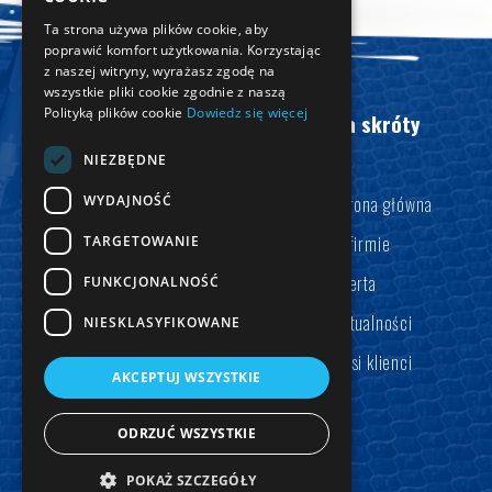
Ta strona używa plików cookie, aby
poprawić komfort użytkowania. Korzystając
z naszej witryny, wyrażasz zgodę na
wszystkie pliki cookie zgodnie z naszą
Polityką plików cookie
Dowiedz się więcej
Na skróty
NIEZBĘDNE
WYDAJNOŚĆ
Strona główna
Finansowanie wspiera nasz partner:
O firmie
TARGETOWANIE
+48 513 199 878
Oferta
FUNKCJONALNOŚĆ
Aktualności
NIESKLASYFIKOWANE
cezary.pulka@tmleasing.pl
Nasi klienci
AKCEPTUJ WSZYSTKIE
ODRZUĆ WSZYSTKIE
POKAŻ SZCZEGÓŁY