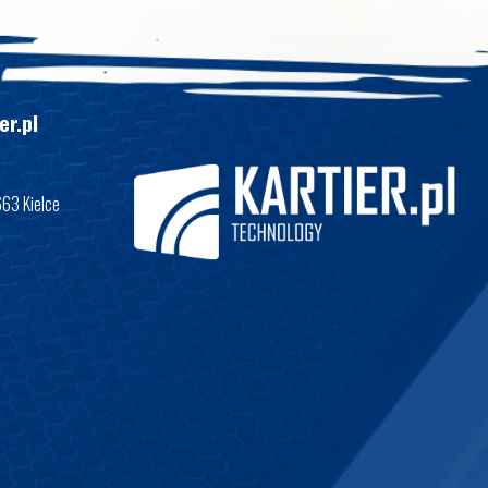
er.pl
663 Kielce