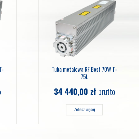
T-
Tuba metalowa RF Bost 70W T-
75L
o
34 440,00
zł
brutto
Zobacz więcej