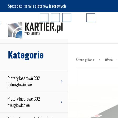
Sprzedaż i serwis ploterów laserowych
Łukasiewicza 
Kategorie
Strona główna
Oferta
Plotery laserowe CO2
jednogłowicowe
Plotery laserowe CO2
dwugłowicowe