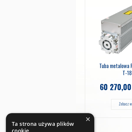
 metalowa RF Bost 10W T-
Tuba metalowa 
10A
T-1
 000,00
zł
brutto
60 270,0
Zobacz więcej
Zobacz w
×
Ta strona używa plików
cookie