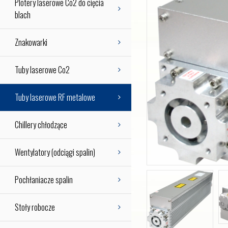
Plotery laserowe Co2 do cięcia
blach
Znakowarki
Tuby laserowe Co2
Tuby laserowe RF metalowe
Chillery chłodzące
Wentylatory (odciągi spalin)
Pochłaniacze spalin
Stoły robocze