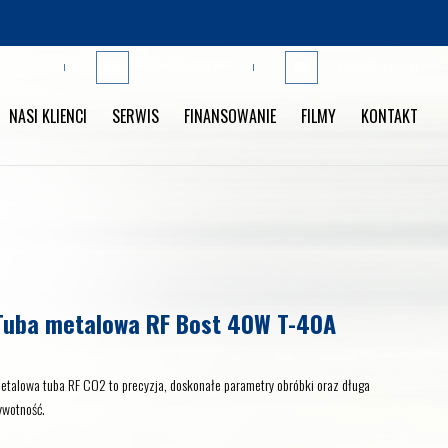
68 548
biuro@kartier.pl
serwis@kartier.pl
NASI KLIENCI
SERWIS
FINANSOWANIE
FILMY
KONTAKT
Tuba metalowa RF Bost 40W T-40A
etalowa tuba RF CO2 to precyzja, doskonałe parametry obróbki oraz długa
ywotność.