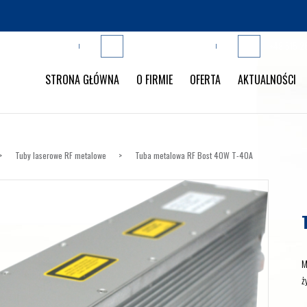
10, 25-663 Kielce
+48 41 230 68 00
+48 515 2
STRONA GŁÓWNA
O FIRMIE
OFERTA
AKTUALNOŚCI
Tuby laserowe RF metalowe
Tuba metalowa RF Bost 40W T-40A
M
ż