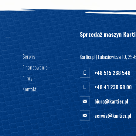
Sprzedaż maszyn Karti
Serwis
Kartier.pl | Łukasiewicza 10, 25-
Finansowanie
+48 515 268 548
Filmy
+48 41 230 68 00
Kontakt
biuro@kartier.pl
serwis@kartier.pl