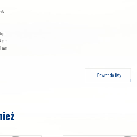
,5A
z
,6qm
,3 mm
42 mm
Powrót do listy
nież