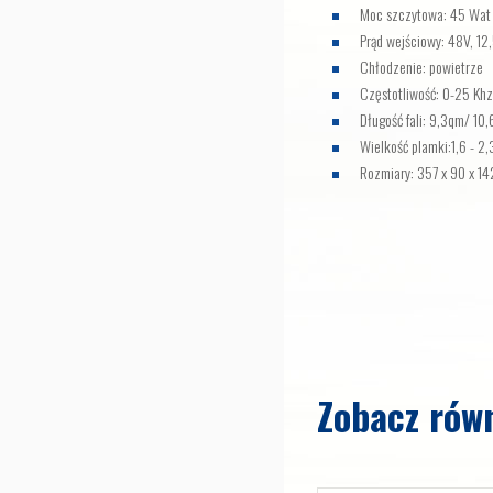
Moc szczytowa: 45 Wat
Prąd wejściowy: 48V, 12
Chłodzenie: powietrze
Częstotliwość: 0-25 Kh
Długość fali: 9,3qm/ 10
Wielkość plamki:1,6 - 2
Rozmiary: 357 x 90 x 1
Zobacz rów