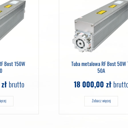
RF Bost 150W
Tuba metalowa RF Bost 50W 
80
50A
0
zł
brutto
18 000,00
zł
brutt
ięcej
Zobacz więcej