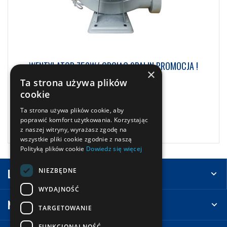
WENTYLATOR 750W/ ODCIĄG SPALIN PROMOCJA !
×
Ta strona używa plików
1 107,00
zł
brutto
cookie
Ta strona używa plików cookie, aby
Zobacz więcej
poprawić komfort użytkowania. Korzystając
z naszej witryny, wyrażasz zgodę na
wszystkie pliki cookie zgodnie z naszą
Polityką plików cookie
Dowiedz się więcej
NIEZBĘDNE
Leasing
WYDAJNOŚĆ
Na skróty
TARGETOWANIE
FUNKCJONALNOŚĆ