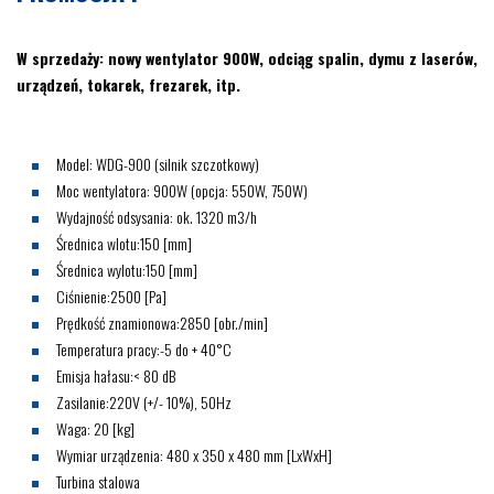
W sprzedaży: nowy wentylator 900W, odciąg spalin, dymu z laserów,
urządzeń, tokarek, frezarek, itp.
Model: WDG-900 (silnik szczotkowy)
Moc wentylatora: 900W (opcja: 550W, 750W)
Wydajność odsysania: ok. 1320 m3/h
Średnica wlotu:150 [mm]
Średnica wylotu:150 [mm]
Ciśnienie:2500 [Pa]
Prędkość znamionowa:2850 [obr./min]
Temperatura pracy:-5 do + 40°C
Emisja hałasu:< 80 dB
Zasilanie:220V (+/- 10%), 50Hz
Waga: 20 [kg]
Wymiar urządzenia: 480 x 350 x 480 mm [LxWxH]
Turbina stalowa